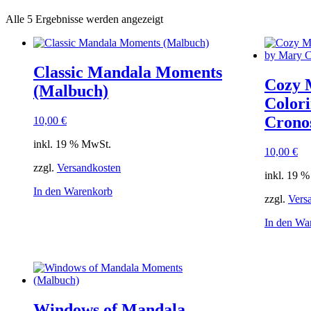
Alle 5 Ergebnisse werden angezeigt
Classic Mandala Moments
Cozy 
(Malbuch)
Color
Crono
10,00
€
inkl. 19 % MwSt.
10,00
€
zzgl.
Versandkosten
inkl. 19 
In den Warenkorb
zzgl.
Vers
In den Wa
Windows of Mandala