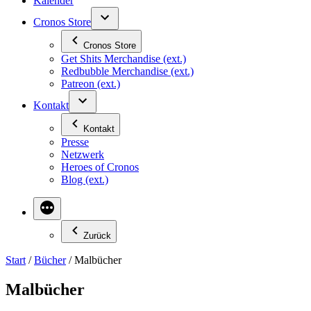
Kalender
Cronos Store
Cronos Store
Get Shits Merchandise (ext.)
Redbubble Merchandise (ext.)
Patreon (ext.)
Kontakt
Kontakt
Presse
Netzwerk
Heroes of Cronos
Blog (ext.)
Zurück
Start
/
Bücher
/ Malbücher
Malbücher