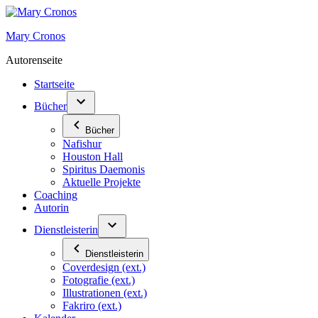
Zum
Inhalt
Mary Cronos
springen
Autorenseite
Startseite
Bücher
Bücher
Nafishur
Houston Hall
Spiritus Daemonis
Aktuelle Projekte
Coaching
Autorin
Dienstleisterin
Dienstleisterin
Coverdesign (ext.)
Fotografie (ext.)
Illustrationen (ext.)
Fakriro (ext.)