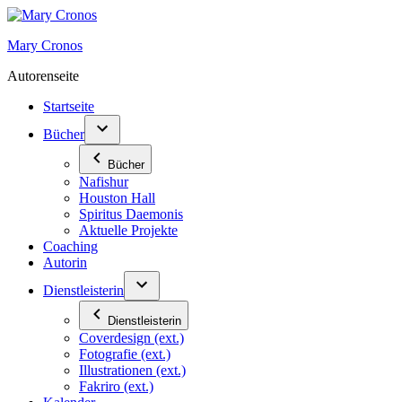
Zum
Inhalt
Mary Cronos
springen
Autorenseite
Startseite
Bücher
Bücher
Nafishur
Houston Hall
Spiritus Daemonis
Aktuelle Projekte
Coaching
Autorin
Dienstleisterin
Dienstleisterin
Coverdesign (ext.)
Fotografie (ext.)
Illustrationen (ext.)
Fakriro (ext.)