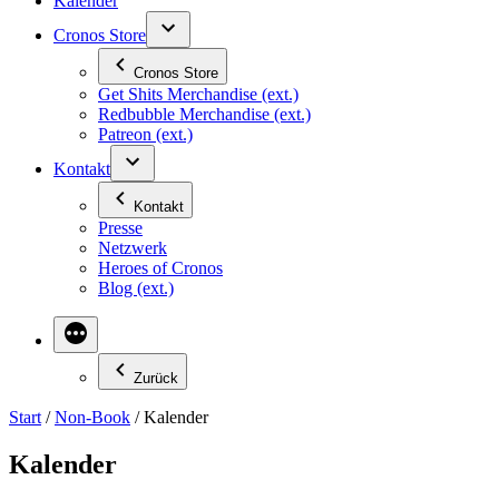
Kalender
Cronos Store
Cronos Store
Get Shits Merchandise (ext.)
Redbubble Merchandise (ext.)
Patreon (ext.)
Kontakt
Kontakt
Presse
Netzwerk
Heroes of Cronos
Blog (ext.)
Zurück
Start
/
Non-Book
/ Kalender
Kalender