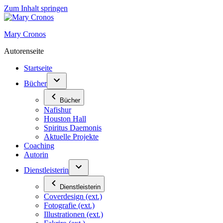
Zum Inhalt springen
Mary Cronos
Autorenseite
Startseite
Bücher
Bücher
Nafishur
Houston Hall
Spiritus Daemonis
Aktuelle Projekte
Coaching
Autorin
Dienstleisterin
Dienstleisterin
Coverdesign (ext.)
Fotografie (ext.)
Illustrationen (ext.)