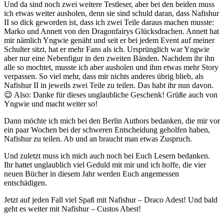
Und da sind noch zwei weitere Testleser, aber bei den beiden muss
ich etwas weiter ausholen, denn sie sind schuld daran, dass Nafishur
II so dick geworden ist, dass ich zwei Teile daraus machen musste:
Marko und Annett von den Dragonfairys Glücksdrachen. Annett hat
mir nämlich Yngwie genäht und seit er bei jedem Event auf meiner
Schulter sitzt, hat er mehr Fans als ich. Ursprünglich war Yngwie
aber nur eine Nebenfigur in den zweiten Bänden. Nachdem ihr ihn
alle so mochtet, musste ich aber ausholen und ihm etwas mehr Story
verpassen. So viel mehr, dass mir nichts anderes übrig blieb, als
Nafishur II in jeweils zwei Teile zu teilen. Das habt ihr nun davon.
😉 Also: Danke für dieses unglaubliche Geschenk! Grüße auch von
Yngwie und macht weiter so!
Dann möchte ich mich bei den Berlin Authors bedanken, die mir vor
ein paar Wochen bei der schweren Entscheidung geholfen haben,
Nafishur zu teilen. Ab und an braucht man etwas Zuspruch.
Und zuletzt muss ich mich auch noch bei Euch Lesern bedanken.
Ihr hattet unglaublich viel Geduld mit mir und ich hoffe, die vier
neuen Bücher in diesem Jahr werden Euch angemessen
entschädigen.
Jetzt auf jeden Fall viel Spaß mit Nafishur – Draco Adest! Und bald
geht es weiter mit Nafishur – Custos Abest!