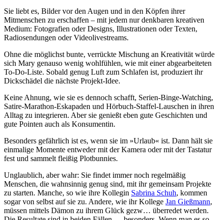
Sie liebt es, Bilder vor den Augen und in den Köpfen ihrer
Mitmenschen zu erschaffen – mit jedem nur denkbaren kreativen
Medium: Fotografien oder Designs, Illustrationen oder Texten,
Radiosendungen oder Videolivestreams.
Ohne die möglichst bunte, verrückte Mischung an Kreativität würde
sich Mary genauso wenig wohlfühlen, wie mit einer abgearbeiteten
To-Do-Liste. Sobald genug Luft zum Schlafen ist, produziert ihr
Dickschädel die nächste Projekt-Idee.
Keine Ahnung, wie sie es dennoch schafft, Serien-Binge-Watching,
Satire-Marathon-Eskapaden und Hörbuch-Staffel-Lauschen in ihren
Alltag zu integrieren. Aber sie genießt eben gute Geschichten und
gute Pointen auch als Konsumentin.
Besonders gefährlich ist es, wenn sie im
»Urlaub« ist. Dann hält sie
einmalige Momente entweder mit der Kamera oder mit der Tastatur
fest und sammelt fleißig Plotbunnies.
Unglaublich, aber wahr: Sie findet immer noch regelmäßig
Menschen, die wahnsinnig genug sind, mit ihr gemeinsam Projekte
zu starten. Manche, so wie ihre Kollegin
Sabrina Schuh
, kommen
sogar von selbst auf sie zu. Andere, wie ihr Kollege
Jan Gießmann
,
müssen mittels Dämon zu ihrem Glück gezw… überredet werden.
Die Resultate sind in beiden Fällen … besonders. Wenn man es so