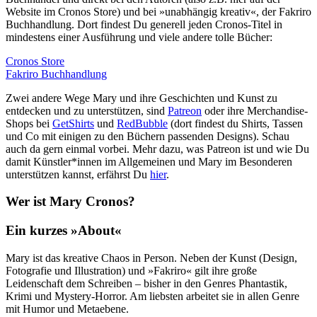
Website im Cronos Store
) und bei
»unabhängig kreativ«, der Fakriro
Buchhandlung. Dort findest Du generell jeden Cronos-Titel in
mindestens einer Ausführung und viele andere tolle Bücher:
Cronos Store
Fakriro Buchhandlung
Zwei andere Wege Mary und ihre Geschichten und Kunst zu
entdecken und zu unterstützen, sind
Patreon
oder ihre Merchandise-
Shops bei
GetShirts
und
RedBubble
(dort findest du Shirts, Tassen
und Co mit einigen zu den Büchern passenden Designs). Schau
auch da gern einmal vorbei. Mehr dazu, was Patreon ist und wie Du
damit Künstler*innen im Allgemeinen und Mary im Besonderen
unterstützen kannst, erfährst Du
hier
.
Wer ist Mary Cronos?
Ein kurzes »About«
Mary ist das kreative Chaos in Person. Neben der Kunst (Design,
Fotografie und Illustration) und »Fakriro« gilt ihre große
Leidenschaft dem Schreiben – bisher in den Genres Phantastik,
Krimi und Mystery-Horror. Am liebsten arbeitet sie in allen Genre
mit Humor und Metaebene.