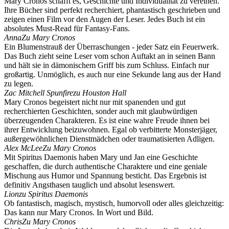
Mary Cronos schafft es, Geschichte und Individualität zu vereinen.
Ihre Bücher sind perfekt recherchiert, phantastisch geschrieben und
zeigen einen Film vor den Augen der Leser. Jedes Buch ist ein
absolutes Must-Read für Fantasy-Fans.
Anna
Zu Mary Cronos
Ein Blumenstrauß der Überraschungen - jeder Satz ein Feuerwerk.
Das Buch zieht seine Leser vom schon Auftakt an in seinen Bann
und hält sie in dämonischem Griff bis zum Schluss. Einfach nur
großartig. Unmöglich, es auch nur eine Sekunde lang aus der Hand
zu legen.
Zac Mitchell Spunfire
zu Houston Hall
Mary Cronos begeistert nicht nur mit spanenden und gut
recherchierten Geschichten, sonder auch mit glaubwürdigen
überzeugenden Charakteren. Es ist eine wahre Freude ihnen bei
ihrer Entwicklung beizuwohnen. Egal ob verbitterte Monsterjäger,
außergewöhnlichen Dienstmädchen oder traumatisierten Adligen.
Alex McLee
Zu Mary Cronos
Mit Spiritus Daemonis haben Mary und Jan eine Geschichte
geschaffen, die durch authentische Charaktere und eine geniale
Mischung aus Humor und Spannung besticht. Das Ergebnis ist
definitiv Angsthasen tauglich und absolut lesenswert.
Lion
zu Spiritus Daemonis
Ob fantastisch, magisch, mystisch, humorvoll oder alles gleichzeitig:
Das kann nur Mary Cronos. In Wort und Bild.
Chris
Zu Mary Cronos