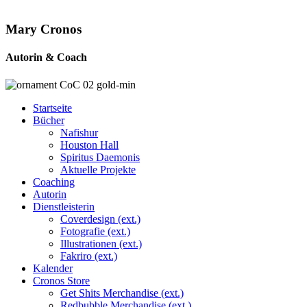
Mary Cronos
Autorin & Coach
Startseite
Bücher
Nafishur
Houston Hall
Spiritus Daemonis
Aktuelle Projekte
Coaching
Autorin
Dienstleisterin
Coverdesign (ext.)
Fotografie (ext.)
Illustrationen (ext.)
Fakriro (ext.)
Kalender
Cronos Store
Get Shits Merchandise (ext.)
Redbubble Merchandise (ext.)