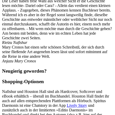
Die Leser haben freie Wahl aus welcher Sicht er die Geschichte
lesen möchte- Dariel oder Cara? - Allein das verdient einen kleinen
Applaus. - Zugegeben, dieses Phänomen kennen Buchleser bereits.
Während ich es aber in der Regel sonst langweilig finde, dieselbe
Geschichte aus entweder männlicher oder weiblicher Sicht nur noch
einmal durchzukauen, schafft die Autorin es hier, einem noch mehr
zu offenbaren. - Mit wem möchte man durch die Geschichte gehen?
Am besten mit beiden, denn wie im echten Leben hat jede
Geschichte zwei Seiten.
Riet
zu Nafishur
Mary Cronos hat einen sehr schönen Schreibstil, der sich durch
seine fließende Art angenehm lesen lässt und sofort mitnimmt auf
die Reise in eine andere Welt.
Anja
zu Mary Cronos
Neugierig geworden?
Shopping-Optionen
Nafishur und Houston Hall sind als Hardcover, Softcover und
eBook erhältlich – überall im Buchhandel. Houston Hall findet ihr
auch auf allen entsprechenden Plattformen als Hörbuch. Spiritus
Daemonis ist eine Chatstory in der App
Lively Story
und
zustätzlich auch
in der limitierten
»Editio Daemonis«
im
Buchhandel und
direkt bei den Autoren (also z.B. hier auf der