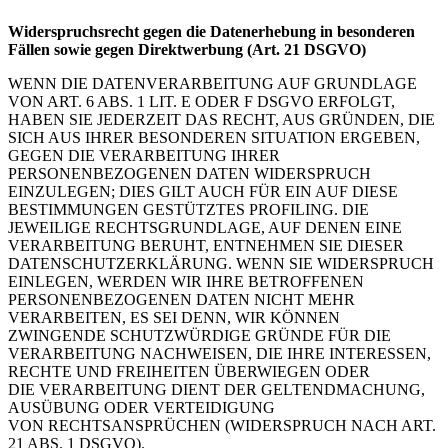
Widerspruchsrecht gegen die Datenerhebung in besonderen
Fällen sowie gegen Direktwerbung (Art. 21 DSGVO)
WENN DIE DATENVERARBEITUNG AUF GRUNDLAGE
VON ART. 6 ABS. 1 LIT. E ODER F DSGVO ERFOLGT,
HABEN SIE JEDERZEIT DAS RECHT, AUS GRÜNDEN, DIE
SICH AUS IHRER BESONDEREN SITUATION ERGEBEN,
GEGEN DIE VERARBEITUNG IHRER
PERSONENBEZOGENEN DATEN WIDERSPRUCH
EINZULEGEN; DIES GILT AUCH FÜR EIN AUF DIESE
BESTIMMUNGEN GESTÜTZTES PROFILING. DIE
JEWEILIGE RECHTSGRUNDLAGE, AUF DENEN EINE
VERARBEITUNG BERUHT, ENTNEHMEN SIE DIESER
DATENSCHUTZERKLÄRUNG. WENN SIE WIDERSPRUCH
EINLEGEN, WERDEN WIR IHRE BETROFFENEN
PERSONENBEZOGENEN DATEN NICHT MEHR
VERARBEITEN, ES SEI DENN, WIR KÖNNEN
ZWINGENDE SCHUTZWÜRDIGE GRÜNDE FÜR DIE
VERARBEITUNG NACHWEISEN, DIE IHRE INTERESSEN,
RECHTE UND FREIHEITEN ÜBERWIEGEN ODER
DIE VERARBEITUNG DIENT DER GELTENDMACHUNG,
AUSÜBUNG ODER VERTEIDIGUNG
VON RECHTSANSPRÜCHEN (WIDERSPRUCH NACH ART.
21 ABS. 1 DSGVO).