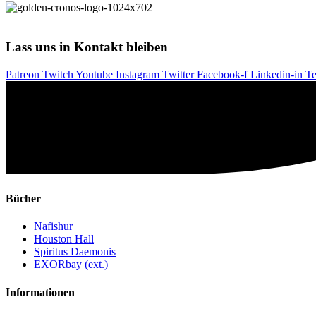
Lass uns in Kontakt bleiben
Patreon
Twitch
Youtube
Instagram
Twitter
Facebook-f
Linkedin-in
Te
Bücher
Nafishur
Houston Hall
Spiritus Daemonis
EXORbay (ext.)
Informationen