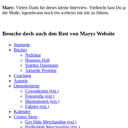
Mary:
Vielen Dank für dieses kleine Interview. Vielleicht hast Du ja
die Muße, irgendwann noch ein weiteres mit mir zu führen.
Besuche doch auch den Rest von Marys Website
Startseite
Bücher
Nafishur
Houston Hall
Spiritus Daemonis
Aktuelle Projekte
Coaching
Autorin
Dienstleisterin
Coverdesign (ext.)
Fotografie (ext.)
Illustrationen (ext.)
Fakriro (ext.)
Kalender
Cronos Store
Get Shits Merchandise (ext.)
Redbubble Merchandise (ext.)