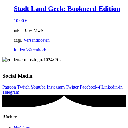
weist
mehrere
Stadt Land Geek: Booknerd-Edition
Varianten
auf.
10,00
€
Die
Optionen
inkl. 19 % MwSt.
können
auf
zzgl.
Versandkosten
der
Produktseite
In den Warenkorb
gewählt
werden
Social Media
Patreon
Twitch
Youtube
Instagram
Twitter
Facebook-f
Linkedin-in
Telegram
Bücher
Nafishur