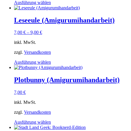
Dieses
Ausführung wählen
Produkt
weist
mehrere
Leseeule (Amigurumihandarbeit)
Varianten
auf.
7,00
€
–
9,00
€
Die
Optionen
inkl. MwSt.
können
auf
zzgl.
Versandkosten
der
Produktseite
Dieses
Ausführung wählen
gewählt
Produkt
werden
weist
mehrere
Plotbunny (Amigurumihandarbeit)
Varianten
auf.
7,00
€
Die
Optionen
inkl. MwSt.
können
auf
zzgl.
Versandkosten
der
Produktseite
Dieses
Ausführung wählen
gewählt
Produkt
werden