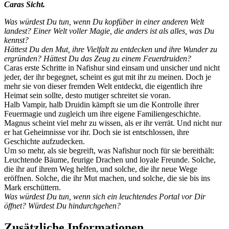
Caras Sicht.
Was würdest Du tun, wenn Du kopfüber in einer anderen Welt
landest? Einer Welt voller Magie, die anders ist als alles, was Du
kennst?
Hättest Du den Mut, ihre Vielfalt zu entdecken und ihre Wunder zu
ergründen? Hättest Du das Zeug zu einem Feuerdruiden?
Caras erste Schritte in Nafishur sind einsam und unsicher und nicht
jeder, der ihr begegnet, scheint es gut mit ihr zu meinen. Doch je
mehr sie von dieser fremden Welt entdeckt, die eigentlich ihre
Heimat sein sollte, desto mutiger schreitet sie voran.
Halb Vampir, halb Druidin kämpft sie um die Kontrolle ihrer
Feuermagie und zugleich um ihre eigene Familiengeschichte.
Magnus scheint viel mehr zu wissen, als er ihr verrät. Und nicht nur
er hat Geheimnisse vor ihr. Doch sie ist entschlossen, ihre
Geschichte aufzudecken.
Um so mehr, als sie begreift, was Nafishur noch für sie bereithält:
Leuchtende Bäume, feurige Drachen und loyale Freunde. Solche,
die ihr auf ihrem Weg helfen, und solche, die ihr neue Wege
eröffnen. Solche, die ihr Mut machen, und solche, die sie bis ins
Mark erschüttern.
Was würdest Du tun, wenn sich ein leuchtendes Portal vor Dir
öffnet? Würdest Du hindurchgehen?
Zusätzliche Informationen