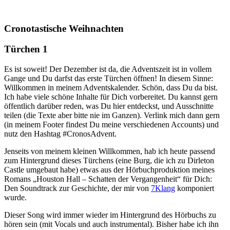
Cronotastische Weihnachten
Türchen 1
Es ist soweit! Der Dezember ist da, die Adventszeit ist in vollem
Gange und Du darfst das erste Türchen öffnen! In diesem Sinne:
Willkommen in meinem Adventskalender. Schön, dass Du da bist.
Ich habe viele schöne Inhalte für Dich vorbereitet. Du kannst gern
öffentlich darüber reden, was Du hier entdeckst, und Ausschnitte
teilen (die Texte aber bitte nie im Ganzen). Verlink mich dann gern
(in meinem Footer findest Du meine verschiedenen Accounts) und
nutz den Hashtag #CronosAdvent.
Jenseits von meinem kleinen Willkommen, hab ich heute passend
zum Hintergrund dieses Türchens (eine Burg, die ich zu Dirleton
Castle umgebaut habe) etwas aus der Hörbuchproduktion meines
Romans „Houston Hall – Schatten der Vergangenheit“ für Dich:
Den Soundtrack zur Geschichte, der mir von
7Klang
komponiert
wurde.
Dieser Song wird immer wieder im Hintergrund des Hörbuchs zu
hören sein (mit Vocals und auch instrumental). Bisher habe ich ihn